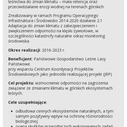
leśnictwa do zmian klimatu – mała retencja oraz
przeciwdziałanie erozji wodnej na terenach górskich
Zrealizowany w ramach Programu Operacyjnego
Infrastruktura i Środowisko 2014-2020 działanie 2.1
Adaptacja do zmian klimatu z zabezpieczeniem i
zwiększeniem odporności na klęski żywiołowe, w
szczególności katastrofy naturalne odraz monitoring
środowiska
Okres realizacji
: 2016-2023 r.
Beneficjent
: Państwowe Gospodarstwo Leśne Lasy
Państwowe
przy wsparciu Centrum Koordynacji Projektów
Środowiskowych jako jednostki realizującej projekt (JRP)
Cel projektu
: wzmocnienie odporności na zagrożenia
związane ze zmianami klimatu w górskich ekosystemach
leśnych.
Cele uzupełniające
:
odbudowa cennych ekosystemów naturalnych, a tym
samym pozytywny wpływ na ochronę różnorodności
biologicznej;
ocena skutków przyrodniczych wykonywanych zadań