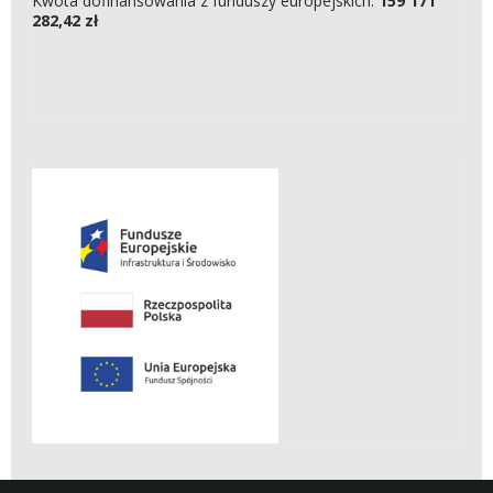
Kwota dofinansowania z funduszy europejskich:
159 171
282,42 zł