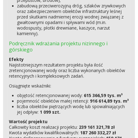
przepustów, brodów);
zabudową przeciwerozyjną dróg, szlaków zrywkowych
oraz zabezpieczeniem obiektów infrastruktury leśnej
przed skutkami nadmiernej erozji wodnej związanej z
gwałtownymi opadami i spływami wód (m.in.
wodospusty, płotki drewniane, kaszyce, narzut
kamienny).
Podręcznik wdrażania projektu nizinnego i
górskiego
Efekty
Najistotniejszym rezultatem projektu była ilość
zretencjonowanej wody oraz liczba wykonanych obiektów
retencyjnych i kompleksowych zadań.
Osiągnięte wskaźniki:
objętość retencjonowanej wody:
615 366,59 tys. m³
pojemność obiektów małej retencji:
916 614,89 tys. m³
liczba obiektów piętrzących wodę lub spowalniających
jej odpływ:
1 099 szt.
Wartość projektu
Całkowity koszt realizacji projektu:
239 161 321,78 zł
Kwota wydatków kwalifikowalnych:
187 260 332,27 zł