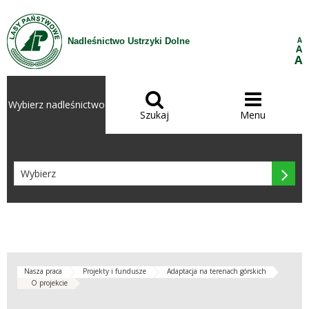
Przejdź do treści
A
Nadleśnictwo Ustrzyki Dolne
A
A


Wybierz nadleśnictwo
Szukaj
Menu

Nasza praca
Projekty i fundusze
Adaptacja na terenach górskich
O projekcie