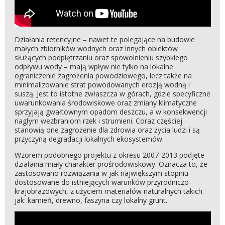
Działania retencyjne – nawet te polegające na budowie
małych zbiorników wodnych oraz innych obiektów
służących podpiętrzaniu oraz spowolnieniu szybkiego
odpływu wody – mają wpływ nie tylko na lokalne
ograniczenie zagrożenia powodziowego, lecz także na
minimalizowanie strat powodowanych erozją wodną i
suszą. Jest to istotne zwłaszcza w górach, gdzie specyficzne
uwarunkowania środowiskowe oraz zmiany klimatyczne
sprzyjają gwałtownym opadom deszczu, a w konsekwencji
nagłym wezbraniom rzek i strumieni. Coraz częściej
stanowią one zagrożenie dla zdrowia oraz życia ludzi i są
przyczyną degradacji lokalnych ekosystemów.
Wzorem podobnego projektu z okresu 2007-2013 podjęte
działania miały charakter prośrodowiskowy. Oznacza to, że
zastosowano rozwiązania w jak największym stopniu
dostosowane do istniejących warunków przyrodniczo-
krajobrazowych, z użyciem materiałów naturalnych takich
jak: kamień, drewno, faszyna czy lokalny grunt.