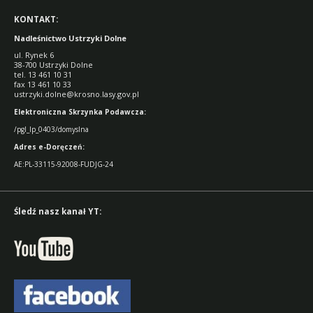
KONTAKT:
Nadleśnictwo Ustrzyki Dolne
ul. Rynek 6
38-700 Ustrzyki Dolne
tel. 13 461 10 31
fax 13 461 10 33
ustrzyki.dolne@krosno.lasy.gov.pl
Elektroniczna Skrzynka Podawcza:
/pgl_lp_0403/domyslna
Adres e-Doręczeń:
AE:PL-33115-92008-FUDJG-24
Śledź nasz kanał YT: