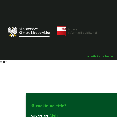
accesibility-declaration
// ]]>
🍪 cookie-ue-title?
cookie-ue
Mehr