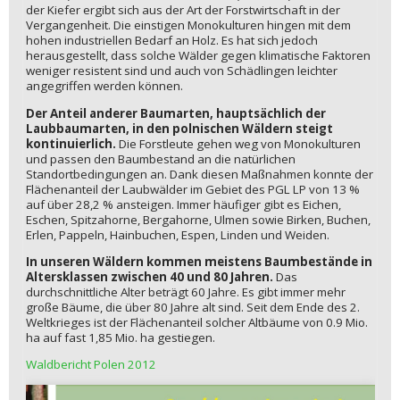
der Kiefer ergibt sich aus der Art der Forstwirtschaft in der
Vergangenheit. Die einstigen Monokulturen hingen mit dem
hohen industriellen Bedarf an Holz. Es hat sich jedoch
herausgestellt, dass solche Wälder gegen klimatische Faktoren
weniger resistent sind und auch von Schädlingen leichter
angegriffen werden können.
Der Anteil anderer Baumarten, hauptsächlich der
Laubbaumarten, in den polnischen Wäldern steigt
kontinuierlich.
Die Forstleute gehen weg von Monokulturen
und passen den Baumbestand an die natürlichen
Standortbedingungen an. Dank diesen Maßnahmen konnte der
Flächenanteil der Laubwälder im Gebiet des PGL LP von 13 %
auf über 28,2 % ansteigen. Immer häufiger gibt es Eichen,
Eschen, Spitzahorne, Bergahorne, Ulmen sowie Birken, Buchen,
Erlen, Pappeln, Hainbuchen, Espen, Linden und Weiden.
In unseren Wäldern kommen meistens Baumbestände in
Altersklassen zwischen 40 und 80 Jahren.
Das
durchschnittliche Alter beträgt 60 Jahre. Es gibt immer mehr
große Bäume, die über 80 Jahre alt sind. Seit dem Ende des 2.
Weltkrieges ist der Flächenanteil solcher Altbäume von 0.9 Mio.
ha auf fast 1,85 Mio. ha gestiegen.
Waldbericht Polen 2012