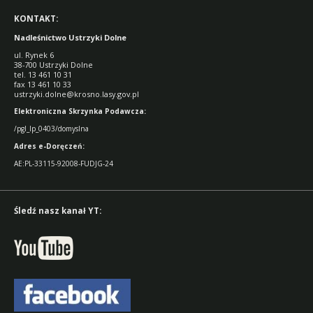
KONTAKT:
Nadleśnictwo Ustrzyki Dolne
ul. Rynek 6
38-700 Ustrzyki Dolne
tel. 13 461 10 31
fax 13 461 10 33
ustrzyki.dolne@krosno.lasy.gov.pl
Elektroniczna Skrzynka Podawcza:
/pgl_lp_0403/domyslna
Adres e-Doręczeń:
AE:PL-33115-92008-FUDJG-24
Śledź nasz kanał YT: