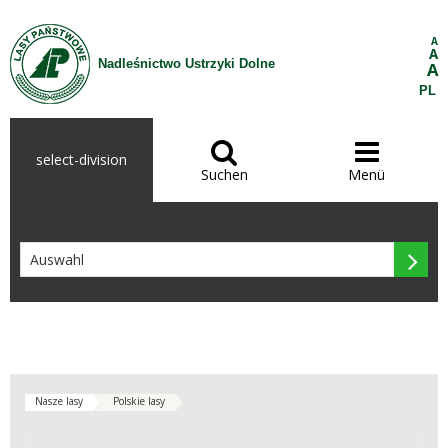
Zum Inhalt wechseln
A
A
Nadleśnictwo Ustrzyki Dolne
A
PL


select-division
Suchen
Menü

Nasze lasy
Polskie lasy