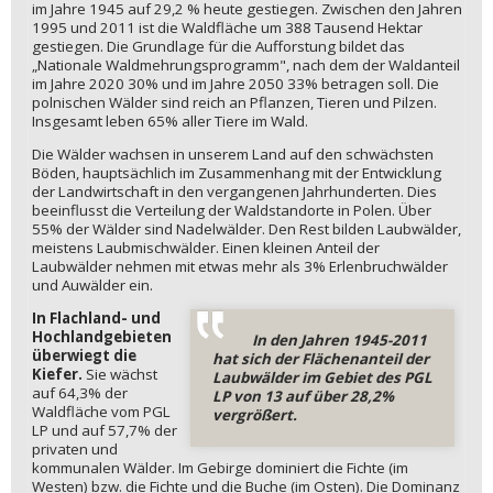
im Jahre 1945 auf 29,2 % heute gestiegen. Zwischen den Jahren
1995 und 2011 ist die Waldfläche um 388 Tausend Hektar
gestiegen. Die Grundlage für die Aufforstung bildet das
„Nationale Waldmehrungsprogramm", nach dem der Waldanteil
im Jahre 2020 30% und im Jahre 2050 33% betragen soll. Die
polnischen Wälder sind reich an Pflanzen, Tieren und Pilzen.
Insgesamt leben 65% aller Tiere im Wald.
Die Wälder wachsen in unserem Land auf den schwächsten
Böden, hauptsächlich im Zusammenhang mit der Entwicklung
der Landwirtschaft in den vergangenen Jahrhunderten. Dies
beeinflusst die Verteilung der Waldstandorte in Polen. Über
55% der Wälder sind Nadelwälder. Den Rest bilden Laubwälder,
meistens Laubmischwälder. Einen kleinen Anteil der
Laubwälder nehmen mit etwas mehr als 3% Erlenbruchwälder
und Auwälder ein.
In Flachland- und
Hochlandgebieten
In den Jahren 1945-2011
überwiegt die
hat sich der Flächenanteil der
Kiefer.
Sie wächst
Laubwälder im Gebiet des PGL
auf 64,3% der
LP von 13 auf über 28,2%
Waldfläche vom PGL
vergrößert.
LP und auf 57,7% der
privaten und
kommunalen Wälder. Im Gebirge dominiert die Fichte (im
Westen) bzw. die Fichte und die Buche (im Osten). Die Dominanz