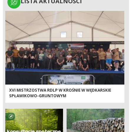
LISTA AKTUALNOŚCI
LISTA AKTUALNOŚCI
XVI MISTRZOSTWA RDLP W KROŚNIE W WĘDKARSKIE
SPŁAWIKOWO-GRUNTOWYM