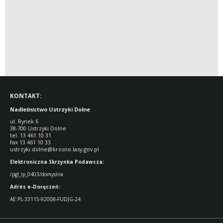
KONTAKT:
Nadleśnictwo Ustrzyki Dolne
ul. Rynek 6
38-700 Ustrzyki Dolne
tel. 13 461 10 31
fax 13 461 10 33
ustrzyki.dolne@krosno.lasy.gov.pl
Elektroniczna Skrzynka Podawcza:
/pgl_lp_0403/domyslna
Adres e-Doręczeń:
AE:PL-33115-92008-FUDJG-24