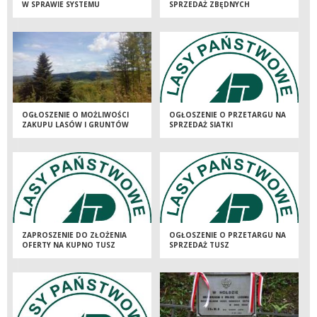
W SPRAWIE SYSTEMU
SPRZEDAŻ ZBĘDNYCH
CERTYFIKACJI FSC
SKŁADNIKÓW RZECZOWYCH
MIENIA RUCHOMEGO
OGŁOSZENIE O MOŻLIWOŚCI
OGŁOSZENIE O PRZETARGU NA
ZAKUPU LASÓW I GRUNTÓW
SPRZEDAŻ SIATKI
PRZEZNACZONYCH DO
ZALESIENIA
ZAPROSZENIE DO ZŁOŻENIA
OGŁOSZENIE O PRZETARGU NA
OFERTY NA KUPNO TUSZ
SPRZEDAŻ TUSZ
ZWIERZYNY ŁOWNEJ
[ZAKOŃCZONE]