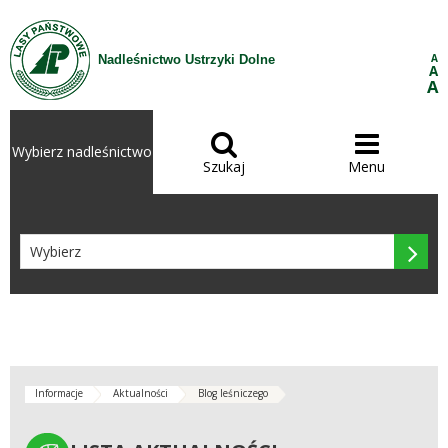
Przejdź do treści
A
Nadleśnictwo Ustrzyki Dolne
A
A


Wybierz nadleśnictwo
Szukaj
Menu

Informacje
Aktualności
Blog leśniczego