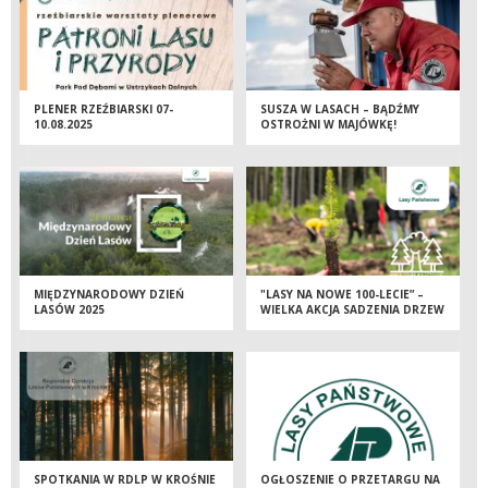
PLENER RZEŹBIARSKI 07-
SUSZA W LASACH – BĄDŹMY
10.08.2025
OSTROŻNI W MAJÓWKĘ!
MIĘDZYNARODOWY DZIEŃ
"LASY NA NOWE 100-LECIE” –
LASÓW 2025
WIELKA AKCJA SADZENIA DRZEW
Z OKAZJI MIĘDZYNARODOWEGO
DNIA LASÓW
SPOTKANIA W RDLP W KROŚNIE
OGŁOSZENIE O PRZETARGU NA