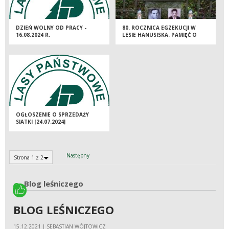
DZIEŃ WOLNY OD PRACY -
80. ROCZNICA EGZEKUCJI W
16.08.2024 R.
LESIE HANUSISKA. PAMIĘĆ O
OFIARACH I WALCZĄCYCH ZA
WOLNOŚĆ OJCZYZNY
OGŁOSZENIE O SPRZEDAŻY
SIATKI [24.07.2024]
Następny
Strona 1 z 2
Blog leśniczego
BLOG LEŚNICZEGO
15.12.2021 | SEBASTIAN WÓJTOWICZ